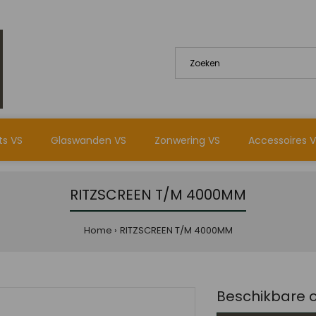
ts VS
Glaswanden VS
Zonwering VS
Accessoires 
RITZSCREEN T/M 4000MM
Home
RITZSCREEN T/M 4000MM
Beschikbare o