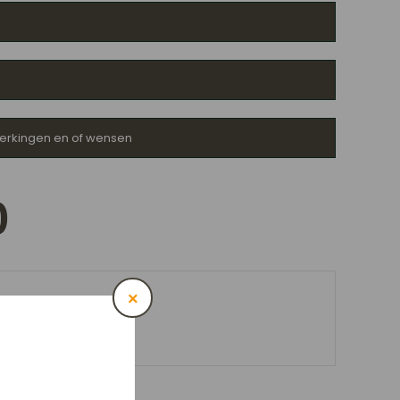
erkingen en of wensen
0
×