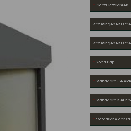
Plaats Ritzscreen
Afmetingen Ritzscr
Afmetingen Ritzsc
Soort Kap
Standaard Geleid
Standaard Kleur n
Motorische aanstu