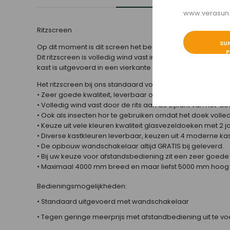
www.verasun.nl
Ritzscreen
SU
Op dit moment is dit screen het beste windvaste dat op de
P
Dit ritzscreen is volledig wind vast in alle standen en in le
kast is uitgevoerd in een vierkante of met een afgeschui
Het ritzscreen bij ons standaard voorzien van wandschak
• Zeer goede kwaliteit, leverbaar op grote breedtes en h
• Volledig wind vast door de rits aan de zijkant van het doek
• Ook als insecten hor te gebruiken omdat het doek volledi
• Keuze uit vele kleuren kwaliteit glasvezeldoeken met 2 j
• Diverse kastkleuren leverbaar, keuzen uit 4 moderne kas
• De opbouw wandschakelaar altijd GRATIS bij geleverd.
• Bij uw keuze voor afstandsbediening zit een zeer goed
• Maximaal 4000 mm breed en maar liefst 5000 mm hoog
Bedieningsmogelijkheden:
• Standaard uitgevoerd met wandschakelaar
• Tegen geringe meerprijs met afstandbediening uit te vo