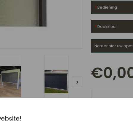
Bediening
Doekkleur
Noteer hier uw opm
€0,0
website!
delingen (0)