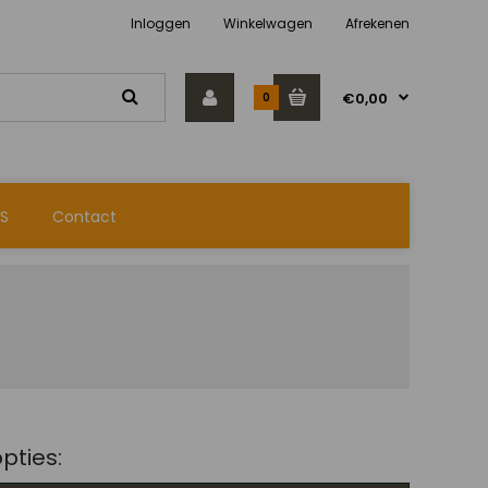
Inloggen
Winkelwagen
Afrekenen
€0,00
0
VS
Contact
pties: