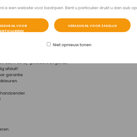
 is een website voor bedrijven. Bent u particulier drukt u dan aub op
NGEAR.NL VOOR
VERASUN.NL VOOR ZAKELIJK
 markt is, degelijk en betrouwbaar.
ARTICULIEREN
verbaar in diverse kastkleuren. De
nde vorm.
Niet opnieuw tonen
elaar.
oogtes.
 dat in de zij-geleiders zit geritst
g afsluit!
aar garantie
tkleuren.
e handzender.
!
eren.